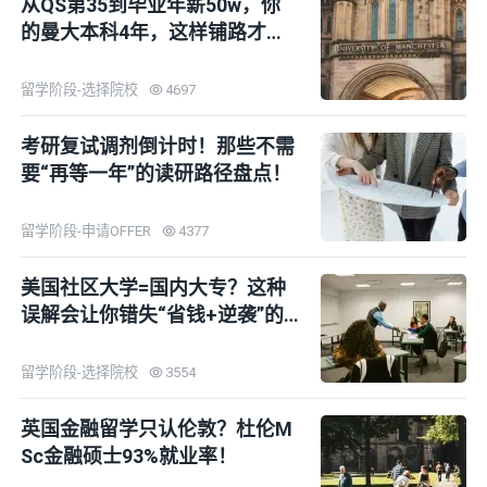
从QS第35到毕业年薪50w，你
的曼大本科4年，这样铺路才不
亏
留学阶段-选择院校
4697
考研复试调剂倒计时！那些不需
要“再等一年”的读研路径盘点！
留学阶段-申请OFFER
4377
美国社区大学=国内大专？这种
误解会让你错失“省钱+逆袭”的
黄金通道
留学阶段-选择院校
3554
英国金融留学只认伦敦？杜伦M
Sc金融硕士93%就业率！