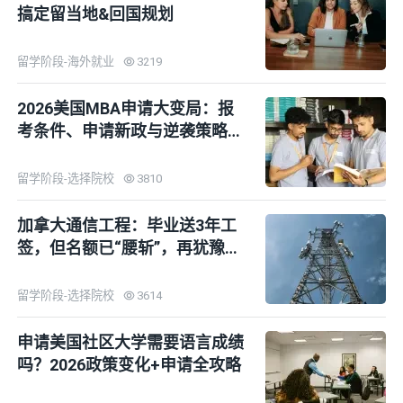
搞定留当地&回国规划
留学阶段-海外就业
3219
2026美国MBA申请大变局：报
考条件、申请新政与逆袭策略全
拆解
留学阶段-选择院校
3810
加拿大通信工程：毕业送3年工
签，但名额已“腰斩”，再犹豫真
晚了！
留学阶段-选择院校
3614
申请美国社区大学需要语言成绩
吗？2026政策变化+申请全攻略