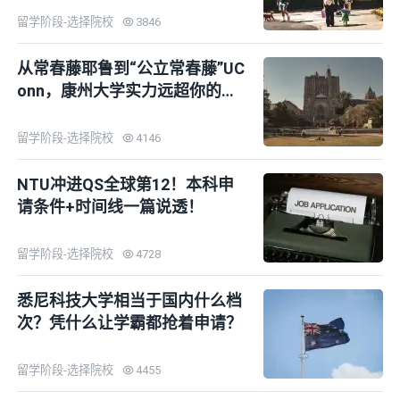
留学阶段-选择院校
3846
从常春藤耶鲁到“公立常春藤”UC
onn，康州大学实力远超你的想
象！
留学阶段-选择院校
4146
NTU冲进QS全球第12！本科申
请条件+时间线一篇说透！
留学阶段-选择院校
4728
悉尼科技大学相当于国内什么档
次？凭什么让学霸都抢着申请？
留学阶段-选择院校
4455