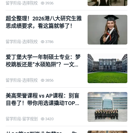
留学阶段-选择院校
3936
超全整理！2026港八大研究生雅
思成绩要求，看这篇就够了！
留学阶段-选择院校
3786
爱丁堡大学一年制硕士专业：梦
校跳板还是“水硕陷阱”？一文说
清！
留学阶段-选择院校
3856
美高荣誉课程 vs AP课程：别盲
目卷了！带你用选课撬动TOP30
录取！
留学阶段-留学规划
3420