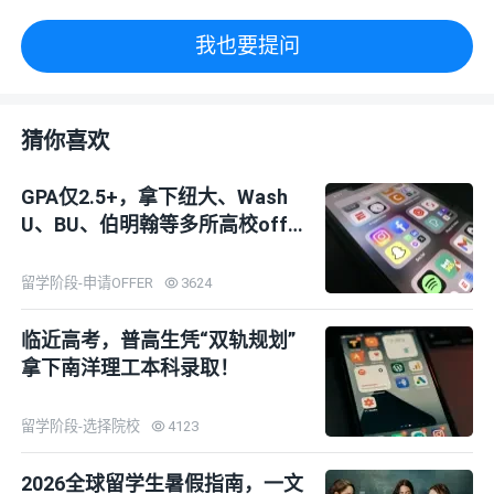
我也要提问
猜你喜欢
GPA仅2.5+，拿下纽大、Wash
U、BU、伯明翰等多所高校offe
r！
留学阶段-申请OFFER
3624
临近高考，普高生凭“双轨规划”
拿下南洋理工本科录取！
留学阶段-选择院校
4123
2026全球留学生暑假指南，一文