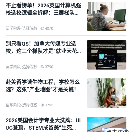
不止看榜单！2026英国计算机强
校选校逻辑全拆解：三层梯队地
图
留学阶段-选择院校
4070
别只看QS！加拿大传媒专业选
校，这三个梯队才是“就业天花
板”！
留学阶段-选择院校
3790
赴美留学读生物工程，学校怎么
选？这张“产业地图”才是关键！
留学阶段-选择院校
3795
2026美国会计学专业大洗牌：UI
UC登顶，STEM成留美“生死