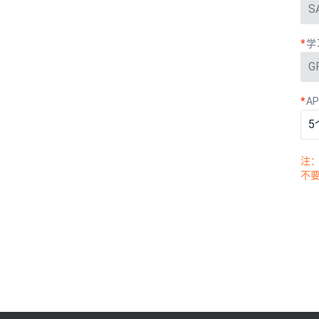
S
学
G
AP
5
注
不