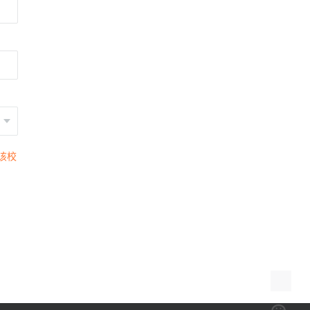
该校
在线