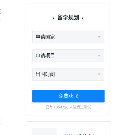
短
留学规划
及
申请国家
申请项目
出国时间
免费获取
已有 1054726 人进行过测试
例