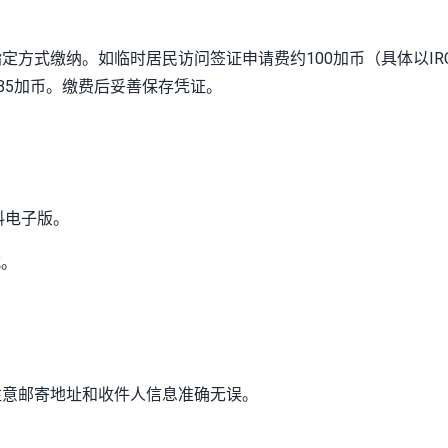
方式缴纳。如临时居民访问签证申请费约100加币（具体以IR
85加币。缴费后妥善保存凭证。
料电子版。
式。
注意邮寄地址和收件人信息准确无误。