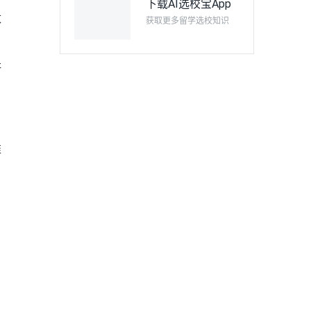
下载AI选校宝App
数
获取更多留学选校知识
研
准