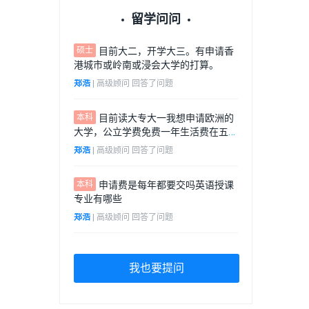
留学问问
硕士
目前大二，开学大三。有申请香
港城市或岭南或浸会大学的打算。
郑浩
 | 
高级顾问
 回答了问题
本科
目前读大专大一我想申请欧洲的
大学，公立学费免费一年生活费在五万
左右，转专业学历史学或人文学
郑浩
 | 
高级顾问
 回答了问题
本科
申请费是每年都要交吗英语授课
专业有哪些
郑浩
 | 
高级顾问
 回答了问题
我也要提问