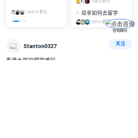
106
人参与
1647
人参与
双非如何去留学
201
人参与
咨询顾问
关注
Stanton0327
香港大学护理学难吗
添加留学助手
参加讨论
1
0
0
关注
Dunley3108
本科青岛大学毕业 化工专业 想读理工科 雅思5.5硕
士可以去申请哪里的英授呀～
巴塞罗那大学
可以去
西班牙吗
1
0
0