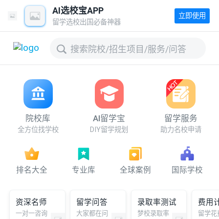
AI选校宝APP
立即使用
留学选校出国必备神器
搜索院校/招生项目/服务/问答
院校库
AI留学宝
留学服务
全方位找学校
DIY留学规划
助力名校申请
排名大全
专业库
全球案例
国际学校
资深名师
留学问答
录取率测试
费用
一对一咨询
大家都在问
梦校录取率
留学花