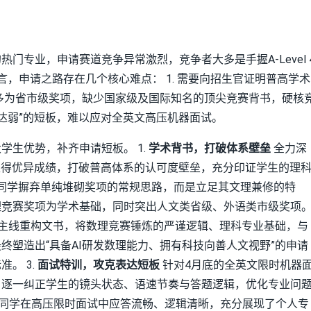
门专业，申请赛道竞争异常激烈，竞争者大多是手握A-Level 
而言，申请之路存在几个核心难点： 1. 需要向招生官证明普高学术
但多为省市级奖项，缺少国家级及国际知名的顶尖竞赛背书，硬核
表达弱”的短板，难以应对全英文高压机器面试。
学生优势，补齐申请短板。 1.
学术背书，打破体系壁垒
全力深
取得优异成绩，打破普高体系的认可度壁垒，充分印证学生的理
同学摒弃单纯堆砌奖项的常规思路，而是立足其文理兼修的特
理竞赛奖项为学术基础，同时突出人文类省级、外语类市级奖项
这一主线重构文书，将数理竞赛锤炼的严谨逻辑、理科专业基础，与
终塑造出“具备AI研发数理能力、拥有科技向善人文视野”的申请
。 3.
面试特训，攻克表达短板
针对4月底的全英文限时机器
，逐一纠正学生的镜头状态、语速节奏与答题逻辑，优化专业问
，同学在高压限时面试中应答流畅、逻辑清晰，充分展现了个人专