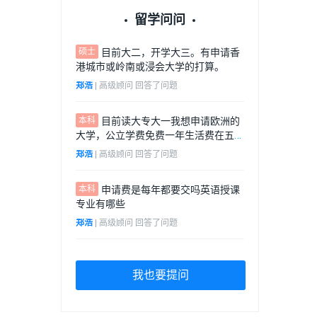
留学问问
硕士
目前大二，开学大三。有申请香
港城市或岭南或浸会大学的打算。
郑浩
 | 
高级顾问
 回答了问题
本科
目前读大专大一我想申请欧洲的
大学，公立学费免费一年生活费在五万
左右，转专业学历史学或人文学
郑浩
 | 
高级顾问
 回答了问题
本科
申请费是每年都要交吗英语授课
专业有哪些
郑浩
 | 
高级顾问
 回答了问题
我也要提问