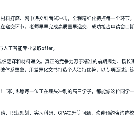
从材料打磨、网申递交到面试冲击，全程精细化把控每一个环节
是在递交环节，老师早早完成高质量早递交，成功抢占申请窗口
人工智能专业录取offer。
成绩翻译和材料递交。真正的竞争力源于精准的前期规划、扬长
打破体系壁垒，用差异化文书打造个人独特优势，以专项面试训
。
行！同时也愿每一位正在埋头冲刺的高三学子，都能像这位同学
请、职业规划、实习科研、GPA提升等问题，欢迎预约咨询选校
。