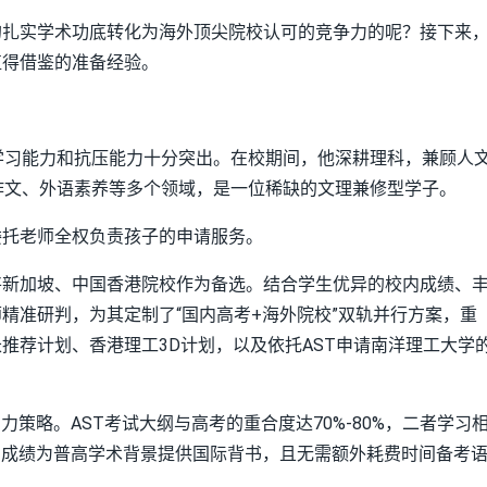
的扎实学术功底转化为海外顶尖院校认可的竞争力的呢？接下来
值得借鉴的准备经验。
学习能力和抗压能力十分突出。在校期间，他深耕理科，兼顾人
作文、外语素养等多个领域，是一位稀缺的文理兼修型学子。
委托老师全权负责孩子的申请服务。
将新加坡、中国香港院校作为备选。结合学生优异的校内成绩、
精准研判，为其定制了“国内高考+海外院校”双轨并行方案，重
推荐计划、香港理工3D计划，以及依托AST申请南洋理工大学
策略。AST考试大纲与高考的重合度达70%-80%，二者学习
T成绩为普高学术背景提供国际背书，且无需额外耗费时间备考