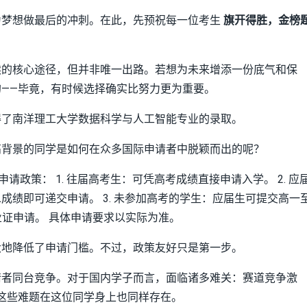
为梦想做最后的冲刺。在此，先预祝每一位考生
旗开得胜，金榜
读的核心途径，但并非唯一出路。若想为未来增添一份底气和保
——毕竟，有时候选择确实比努力更为重要。
得了南洋理工大学数据科学与人工智能专业的录取。
高背景的同学是如何在众多国际申请者中脱颖而出的呢？
请政策： 1. 往届高考生：可凭高考成绩直接申请入学。 2. 应
绩即可递交申请。 3. 未参加高考的学生：应届生可提交高一
业证申请。 具体申请要求以实际为准。
大地降低了申请门槛。不过，政策友好只是第一步。
请者同台竞争。对于国内学子而言，面临诸多难关：赛道竞争激
这些难题在这位同学身上也同样存在。