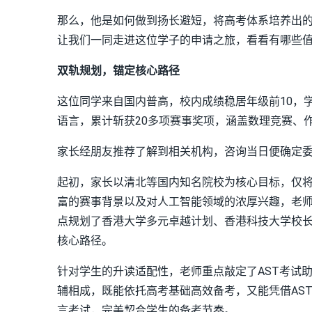
那么，他是如何做到扬长避短，将高考体系培养出
让我们一同走进这位学子的申请之旅，看看有哪些
双轨规划，锚定核心路径
这位同学来自国内普高，校内成绩稳居年级前10，
语言，累计斩获20多项赛事奖项，涵盖数理竞赛、
家长经朋友推荐了解到相关机构，咨询当日便确定
起初，家长以清北等国内知名院校为核心目标，仅
富的赛事背景以及对人工智能领域的浓厚兴趣，老师
点规划了香港大学多元卓越计划、香港科技大学校长
核心路径。
针对学生的升读适配性，老师重点敲定了AST考试助力
辅相成，既能依托高考基础高效备考，又能凭借AS
言考试，完美契合学生的备考节奏。