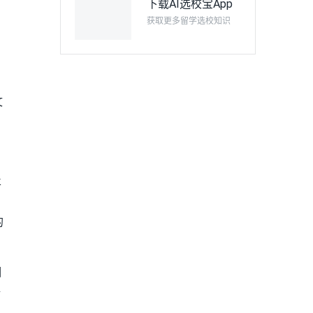
下载AI选校宝App
，
获取更多留学选校知识
文
丰
的
相
语