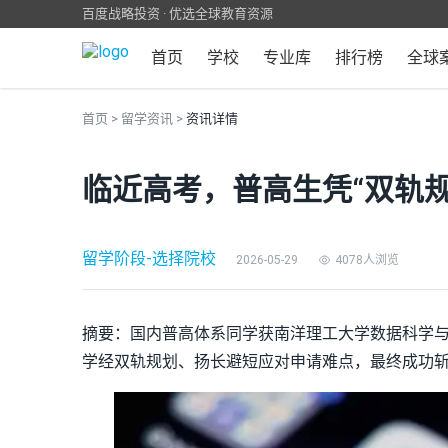
百度战略投资 · 优选全球教育资源
首页
学校
专业库
排行榜
全球
首页
>
留学资讯
>
资讯详情
临近高考，普高生凭“双轨
留学阶段
-
选择院校
2026-05-29
4078人浏览
摘要：国内普高体系同学获南洋理工大学数据科学
学经双轨规划、扬长避短应对申请难点，最终成功斩获