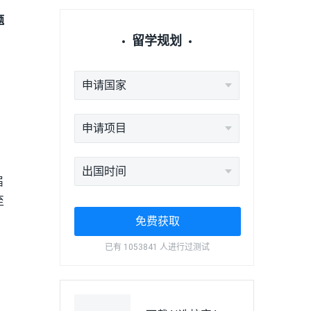
题
留学规划
申请国家
申请项目
出国时间
届
至
免费获取
已有 1053841 人进行过测试