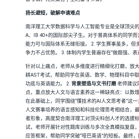
扬长避短，破解申请难点
南洋理工大学数据科学与人工智能专业是全球顶尖的热
A、IB 40+的国际部尖子生。对于普高体系的同学
能力可与国际体系无缝衔接。 2. 学生赛事虽多，
争力不占优势。 3. 体制内学生普遍存在“做题强、
针对以上痛点，老师从多维度进行精细化打磨，放大
耕AST考试，帮助同学在英语、数学、物理科目中
功底与英语能力。 2.
背景塑造与文书打磨
老师建议
点，重点放大人文与语言素养这一稀缺亮点：以数
在此基础上，同学围绕“懂技术的AI人文思考者”
人文赛事培养的语言感知和科技伦理思考相结合，最
者形象，高度契合南洋理工对顶尖科创人才的选拔标准
试，老师开展针对性题库训练与多次全真模拟复盘
应答框架，帮助同学突破“哑巴英语”的短板。最终