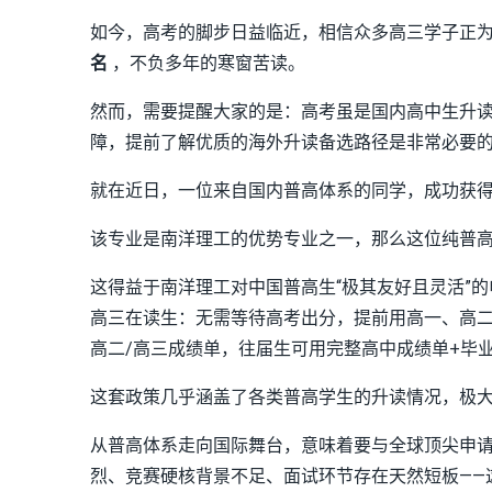
如今，高考的脚步日益临近，相信众多高三学子正
名
，不负多年的寒窗苦读。
然而，需要提醒大家的是：高考虽是国内高中生升
障，提前了解优质的海外升读备选路径是非常必要的
就在近日，一位来自国内普高体系的同学，成功获
该专业是南洋理工的优势专业之一，那么这位纯普
这得益于南洋理工对中国普高生“极其友好且灵活”的申
高三在读生：无需等待高考出分，提前用高一、高二成
高二/高三成绩单，往届生可用完整高中成绩单+毕
这套政策几乎涵盖了各类普高学生的升读情况，极
从普高体系走向国际舞台，意味着要与全球顶尖申
烈、竞赛硬核背景不足、面试环节存在天然短板——