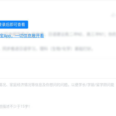
登录后即可查看
JU日本留学考试+校内考，日语建议高二冲N2、高三冲N1；你
校宝App，一切信息敞开看
），同步推进日语学习，理科（生物/化学）基础打好。