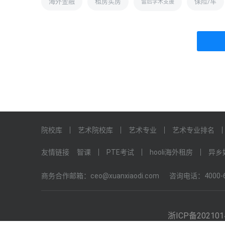
海外金融
租房买房
保险/车
留后学术支援
院校库
艺术院校库
艺术专业
艺术专业排名
友情链接
智课
PTE考试
hooli海外租房
异乡
商务合作邮箱：ceo@xuanxiaodi.com
咨询电话：4000-6
浙ICP备202101