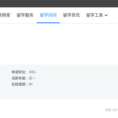
案例库
留学服务
留学问问
留学资讯
留学工具
申请学位：
本科
当前年级：
高一
在校成绩：
80
阅读 207