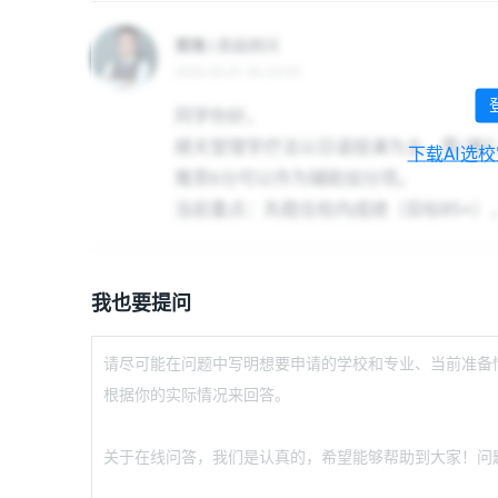
郑浩
| 高级顾问
2026-05-01 06:24:59
同学你好，
顺天堂理学疗法以日语授课为主，需/要E
下载AI选
雅思6分可以作为辅助加分项。
当前重点：先稳住校内成绩（目标85+
我也要提问