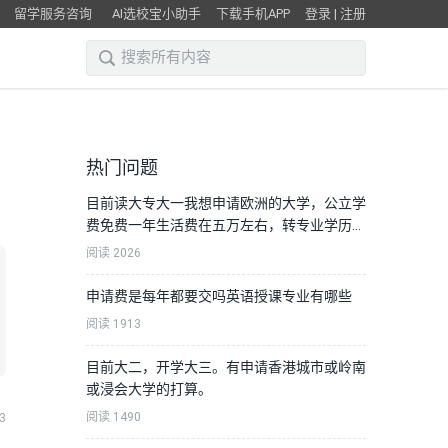
留学服务咨询
AI选校宝小助手
下载手机APP
登录
|
注册
热门问题
目前读大专大一我想申请欧洲的大学，公立学
费免费一年生活费在五万左右，转专业学历史
学或人文学
阅读 2026
申请费是每年都要交吗英语授课专业有哪些
阅读 1913
目前大二，开学大三。有申请香港城市或岭南
或浸会大学的打算。
阅读 1490
3