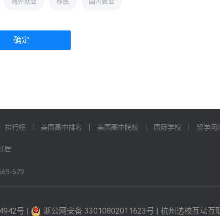
海外就业
移民
国内就业
确定
排行榜
美国高中排名
美国高中院校
国际学校
留学问
好居
69-679
4942号 |
浙公网安备 33010802011623号 | 杭州选校互