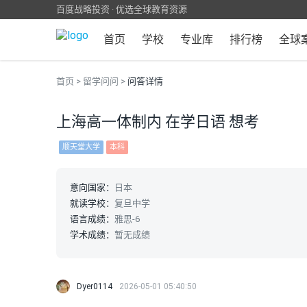
百度战略投资 · 优选全球教育资源
首页
学校
专业库
排行榜
全球
首页
>
留学问问
>
问答详情
上海高一体制内 在学日语 想考
顺天堂大学
本科
意向国家：
日本
就读学校：
复旦中学
语言成绩：
雅思-6
学术成绩：
暂无成绩
Dyer0114
2026-05-01 05:40:50