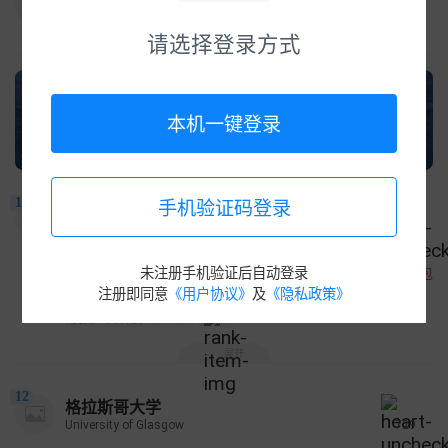
请选择登录方式
本机一键登录
11
手机验证码登录
新南威尔士大学
The University of New South Wales
676
未注册手机验证后自动登录
收藏领红包
注册即同意
《用户协议》
及
《隐私政策》
澳大利亚 | 新南威尔士 | 悉尼
澳洲八大名校（Go8）
公立
展开
12
格拉斯哥大学
University of Glasgow
729