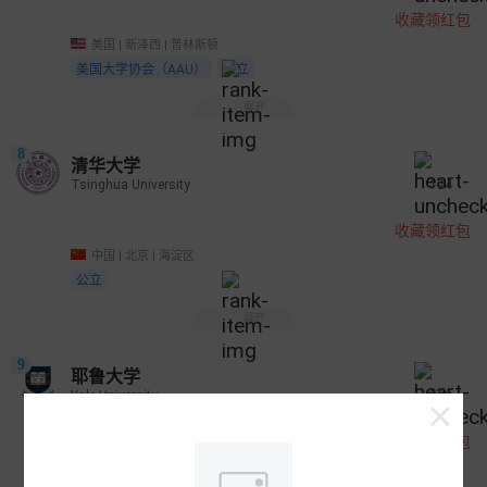
收藏领红包
美国 | 新泽西 | 普林斯顿
美国大学协会（AAU）
私立
展开
8
清华大学
Tsinghua University
124
收藏领红包
中国 | 北京 | 海淀区
公立
展开
9
耶鲁大学
Yale University
522
收藏领红包
美国 | 康涅狄格 | 纽黑文