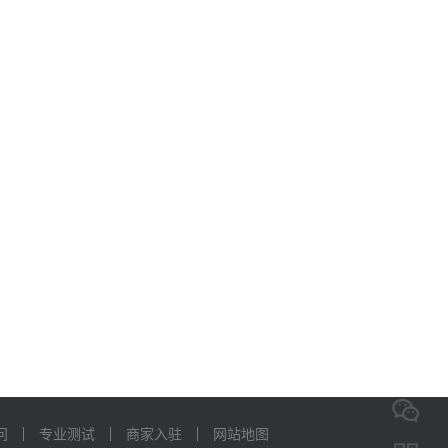
在线
咨询
问
专业测试
商家入驻
网站地图
添加