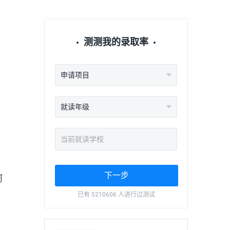
测测我的录取率
申请项目
就读年级
下一步
阿
吉
已有 5210606 人进行过测试