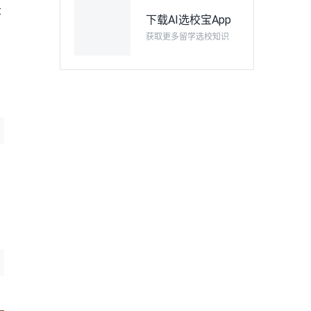
环
下载AI选校宝App
获取更多留学选校知识