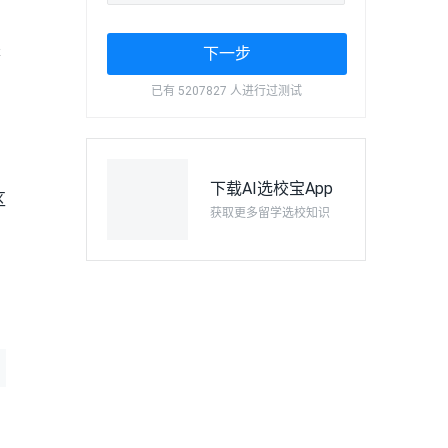
是
下一步
已有 5207827 人进行过测试
下载AI选校宝App
区
获取更多留学选校知识