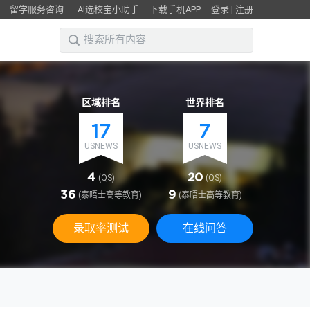
留学服务咨询
AI选校宝小助手
下载手机APP
登录
|
注册
区域排名
世界排名
17
7
USNEWS
USNEWS
4
20
(QS)
(QS)
36
9
(泰晤士高等教育)
(泰晤士高等教育)
录取率测试
在线问答