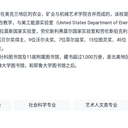
rnia）与所在奥克兰地区的农业、矿业与机械艺术学院合并而成的，该校
美工能源实验室（United States Department of Ener
理，包括：洛斯阿拉莫斯国家实验室，劳伦斯利弗莫尔国家实验室和劳伦斯伯克利
贝尔奖得主、9位沃尔夫奖、7位菲尔兹奖、15位图灵奖、45位
主。
分科图书馆及11座附属图书馆，藏书超过1,000万册，是北美地
佛大学图书馆，和耶鲁大学图书馆之后。
业
社会科学专业
艺术人文类专业