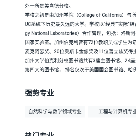
外一所是美熹德分校。
学校之初是由加州学院（College of Califo
UC系统下历史最久远的大学。学校以“经典”“实际”结合教学，与
gy National Laboratories）合作管
国家实验室。加州伯克利曾有72位教职员或学生为诺
麦克阿瑟奖、20位奥斯卡金像奖及11位普立兹奖得
加州大学伯克利分校图书馆共有3座主图书馆、24座
第四大的图书馆， 排名仅次于美国国会图书馆、哈
强势专业
自然科学与数学领域专业
工程与计算机专