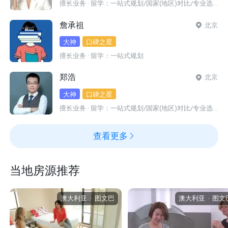
擅长业务 · 留学：一站式规划/国家(地区)对比/专业选择/选校定校
留学逆袭
求职留学全程规划
詹承祖
北京
大神
口碑之星
擅长业务 · 留学：一站式规划
郑浩
北京
大神
口碑之星
擅长业务 · 留学：一站式规划/国家(地区)对比/专业选择/选校定校/转学/转专业/文书/网申/面试指导/签证/DIY辅助/寄宿家庭/低龄监护
查看更多
当地房源推荐
澳大利亚
·
图文巴
澳大利亚
·
图文