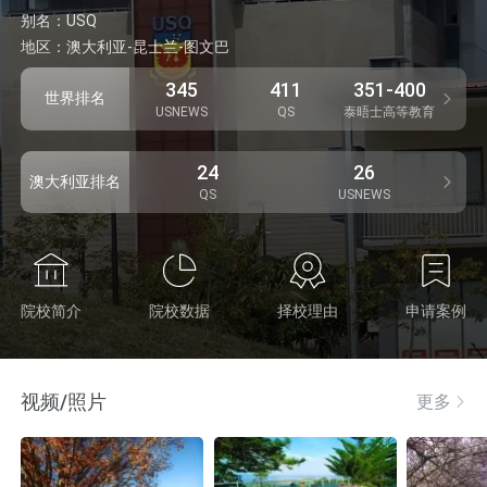
别名：
USQ
地区：
澳大利亚-昆士兰-图文巴
345
411
351-400
世界排名
USNEWS
QS
泰晤士高等教育
24
26
澳大利亚排名
QS
USNEWS
院校简介
院校数据
择校理由
申请案例
视频/照片
更多