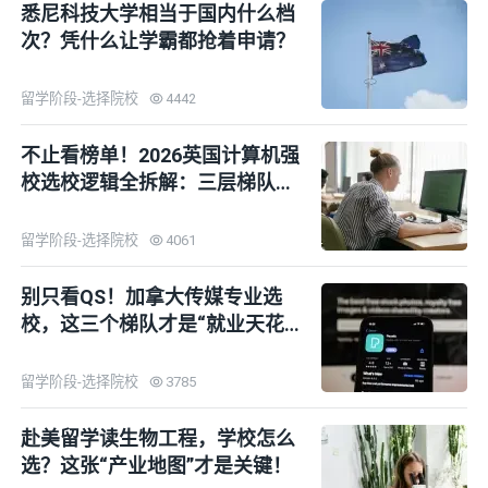
悉尼科技大学相当于国内什么档
次？凭什么让学霸都抢着申请？
留学阶段-选择院校
4442
不止看榜单！2026英国计算机强
校选校逻辑全拆解：三层梯队地
图
留学阶段-选择院校
4061
别只看QS！加拿大传媒专业选
校，这三个梯队才是“就业天花
板”！
留学阶段-选择院校
3785
赴美留学读生物工程，学校怎么
选？这张“产业地图”才是关键！