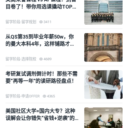
目卷了！带你用选课撬动TOP30
录取！
留学阶段-留学规划
3411
从QS第35到毕业年薪50w，你
的曼大本科4年，这样铺路才不
亏
留学阶段-选择院校
4689
考研复试调剂倒计时！那些不需
要“再等一年”的读研路径盘点！
留学阶段-申请OFFER
4365
美国社区大学=国内大专？这种
误解会让你错失“省钱+逆袭”的
黄金通道