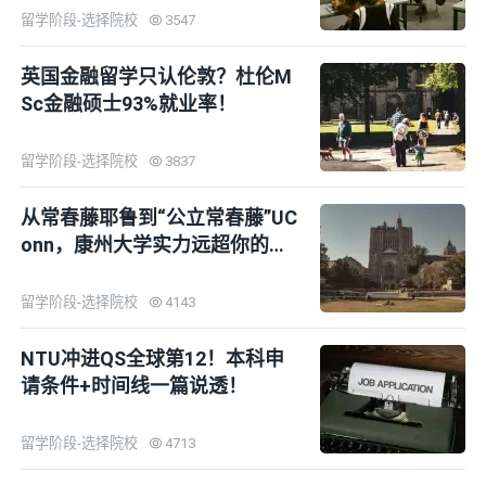
留学阶段-选择院校
3547
英国金融留学只认伦敦？杜伦M
Sc金融硕士93%就业率！
留学阶段-选择院校
3837
从常春藤耶鲁到“公立常春藤”UC
onn，康州大学实力远超你的想
象！
留学阶段-选择院校
4143
NTU冲进QS全球第12！本科申
请条件+时间线一篇说透！
留学阶段-选择院校
4713