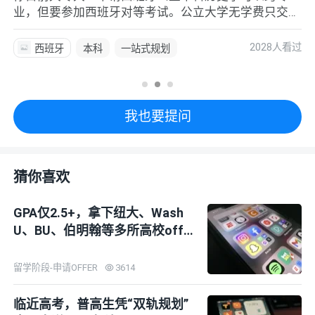
业，但要参加西班牙对等考试。公立大学无学费只交注
册费，不过5万一年生活费预算比较紧张。另外本科普
遍需要西语B2成绩，在校均分目前60分有提升空间，
2028人看过
西班牙
本科
一站式规划
建议尽量拉高GPA
专业选择
选校定校
转专业
我也要提问
猜你喜欢
GPA仅2.5+，拿下纽大、Wash
U、BU、伯明翰等多所高校offe
r！
留学阶段-申请OFFER
3614
临近高考，普高生凭“双轨规划”