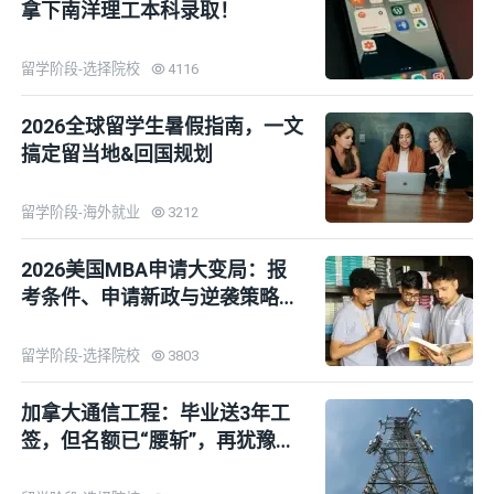
拿下南洋理工本科录取！
留学阶段-选择院校
4116
2026全球留学生暑假指南，一文
搞定留当地&回国规划
留学阶段-海外就业
3212
2026美国MBA申请大变局：报
考条件、申请新政与逆袭策略全
拆解
留学阶段-选择院校
3803
加拿大通信工程：毕业送3年工
签，但名额已“腰斩”，再犹豫真
晚了！