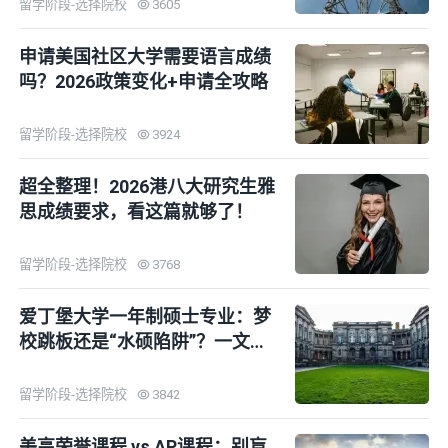
留学阶段-选择院校
3605
申请美国社区大学需要语言成绩
吗？2026政策变化+申请全攻略
留学阶段-选择院校
3924
超全整理！2026港八大研究生雅
思成绩要求，看这篇就够了！
留学阶段-选择院校
3768
爱丁堡大学一年制硕士专业：梦
校跳板还是“水硕陷阱”？一文说
清！
留学阶段-选择院校
3842
美高荣誉课程 vs AP课程：别盲