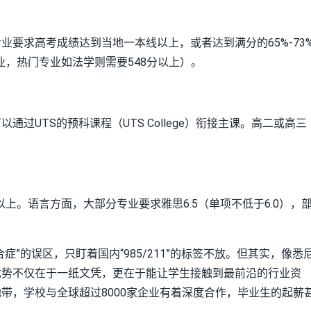
要求高考成绩达到当地一本线以上，或者达到满分的65%-73
业，热门专业如法学则需要548分以上）。
过UTS的预科课程（UTS College）衔接主课。高二或高三
。
以上。语言方面，大部分专业要求雅思6.5（单项不低于6.0），
”的误区，只盯着国内“985/211”的标签不放。但其实，像悉
优势不仅在于一纸文凭，更在于能让学生接触到最前沿的行业资
带，学校与全球超过8000家企业有着深度合作，毕业生的起薪