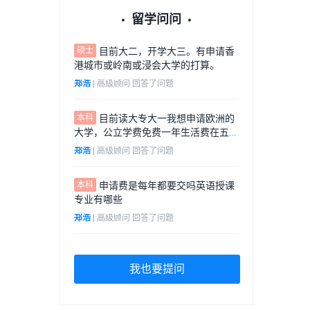
留学问问
硕士
目前大二，开学大三。有申请香
港城市或岭南或浸会大学的打算。
郑浩
 | 
高级顾问
 回答了问题
本科
目前读大专大一我想申请欧洲的
大学，公立学费免费一年生活费在五万
左右，转专业学历史学或人文学
郑浩
 | 
高级顾问
 回答了问题
本科
申请费是每年都要交吗英语授课
专业有哪些
郑浩
 | 
高级顾问
 回答了问题
我也要提问