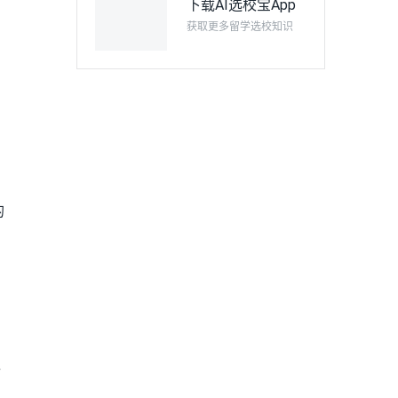
下载AI选校宝App
获取更多留学选校知识
的
医