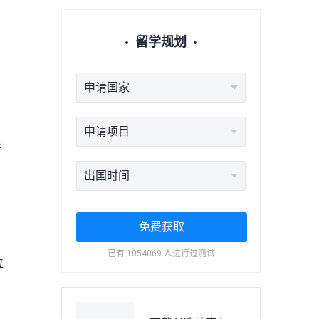
留学规划
申请国家
申请项目
新
出国时间
免费获取
已有 1054069 人进行过测试
位