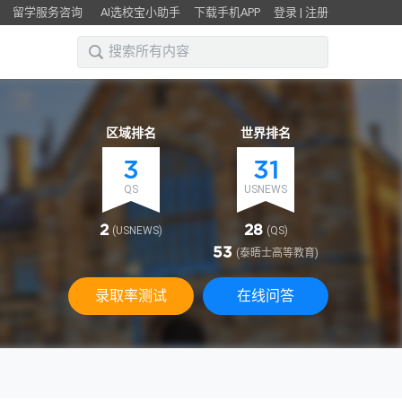
留学服务咨询
AI选校宝小助手
下载手机APP
登录
|
注册
区域排名
世界排名
3
31
QS
USNEWS
2
28
(USNEWS)
(QS)
53
(泰晤士高等教育)
录取率测试
在线问答