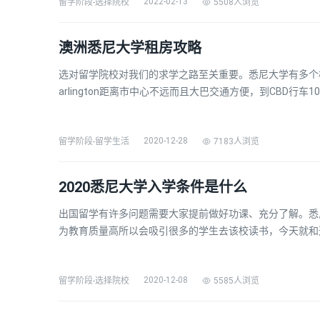
2022-02-13
5508人浏览
留学阶段-选择院校
澳洲悉尼大学租房攻略
选对留学院校对我们的求学之路至关重要。悉尼大学有多个校区
arlington距离市中心不远而且大巴交通方便，到CBD行车
术学院等其它校区的话另当别论，因为有的校区实在是又远
帝了解一下澳洲悉尼大学租房攻略，希…
2020-12-28
7183人浏览
留学阶段-留学生活
2020悉尼大学入学条件是什么
出国留学有许多问题需要大家提前做好功课、充分了解。悉
为教育质量高所以会吸引很多的学生去该校读书，今天就和选
学条件是什么，希望对大家有所帮助。1.本科入学条件：(1
课程，必须高中毕业，高考分数需要达到所在省份一本…
2020-12-08
5585人浏览
留学阶段-选择院校