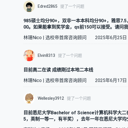
Edred2865
提了一个问题
985硕士均分90+，双非一本本科均分90+，雅思7.
00。如果能拿到奖学金，qs前150可以接受。请
林珊Nico
|
选校帝首席咨询顾问
2025年6月25日
Elvin8313
提了一个问题
目前高二在读 成绩刚过本地二本线
林珊Nico
|
选校帝首席咨询顾问
2025年6月17日
Wellesley3912
提了一个问题
目前悉尼大学Bachelor of Science计算
5，英制一等一，有半奖），去年一年在悉尼大学均分8
知名厂专业相关实习，暂无G无语言，想问问明年研