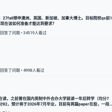
5，27fall想申澳洲、英国、新加坡、加拿大博士。目标院校qs前1
问我现在该如何准备才能达到要求？
回答了问题 •
34519
人看过
回答了问题 •
4998
人看过
机科学大二在读，之前曾在国内英制中外合办大学就读一年后转学（均分7
2，预计将于2026年7月毕业，目前有两篇paper在投，一段
究生定位择校的问题，偏好按顺序排列：港新英美澳