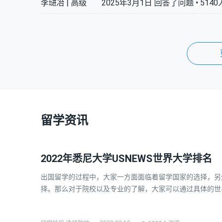
李琎冶
|
高级
2025年3月1日
回答了问题 •
5140
留学资讯
2022年悉尼大学USNEWS世界大学排名
出国留学的过程中，大家一方面面临着留学国家的选择，另
择。那么对于院校以及专业的了解，大家可以通过具体的世
了方便同学们更好的选择留学院校，小编为大家整理了202
家参考。希望对大家有更好的帮助。 2022年悉尼大学U…