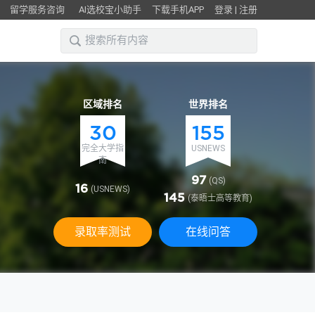
留学服务咨询
AI选校宝小助手
下载手机APP
登录
|
注册
区域排名
世界排名
30
155
完全大学指
USNEWS
南
97
(QS)
16
(USNEWS)
145
(泰晤士高等教育)
录取率测试
在线问答