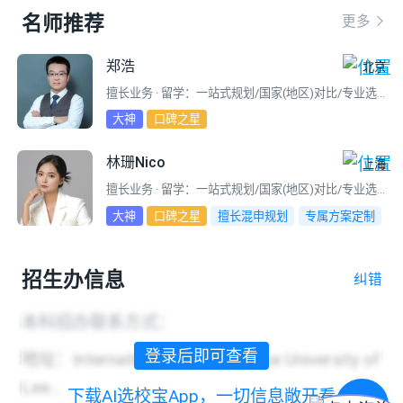
名师推荐
更多
郑浩
北京
擅长业务 · 留学：一站式规划/国家(地区)对比/专业选择/选校定校/转学/转专业/文书/网申/面试指导/签证/DIY辅助/寄宿家庭/低龄监护
大神
口碑之星
林珊Nico
上海
擅长业务 · 留学：一站式规划/国家(地区)对比/专业选择/选校定校
大神
口碑之星
擅长混申规划
专属方案定制
留学逆袭
求职留学全程规划
招生办信息
纠错
本科招办联系方式：
登录后即可查看
地址：International Student Office University of 
Lee...
下载AI选校宝App，一切信息敞开看