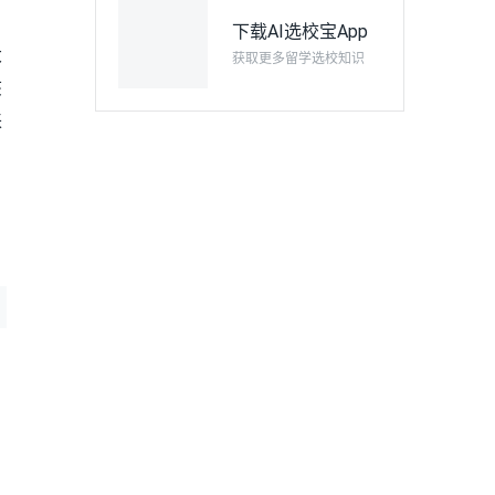
下载AI选校宝App
大
获取更多留学选校知识
该
来