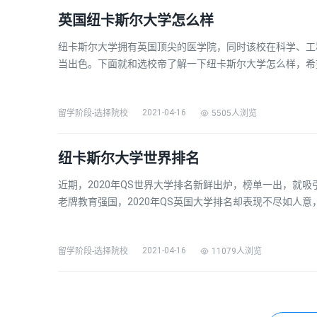
英国纽卡斯尔大学怎么样
纽卡斯尔大学拥有英国顶尖的医学院，同时该校在科学、工
当出色。下面就和选校帝了解一下纽卡斯尔大学怎么样，希
学排名逐年上升，位列世界200强之列。在最新出炉的201
尔大学的排名上升了20名，排在第141名!Newca…
2021-04-16
5505人浏览
留学阶段-选择院校
纽卡斯尔大学世界排名
近期，2020年QS世界大学排名新鲜出炉，榜单一出，就
老牌教育强国，2020年QS英国大学排名却表现不尽如人
选校帝了解一下纽卡斯尔大学世界排名希望对大家有所帮助。20
界排名学校名称年份排名英文名称国家纽卡斯…
2021-04-16
11079人浏览
留学阶段-选择院校