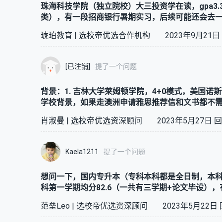
珠海科技学院（独立院校）大三投资学在读，gpa3.
类），有一段招商银行暑期实习，后续可能还会去
琥珀教育
|
选校帝优选合作机构
2023年9月21日
[已注销]
提了一个问题
背景：1. 吉林大学莱姆顿学院，4+0模式，美国诺斯伍德毕业证，不属于吉大 2. 
学校背景，如果走澳洲申请雅思推荐信和文书都不需要，除了墨尔本应该
问题：1. 申请英国可能无法进QS前一百，目前的学分以及学
肖淑曼
|
选校帝优选资深顾问
2023年5月27日
回
说，QS排名更重要还是专业排名更重要 3. 如果QS非常重要的话，去澳洲哪里学费以及生活费能更低呢，跟英国一年
能差多少
Kaela1211
提了一个问题
想问一下，国内专升本（专科本科都是全日制，本科毕
科第一学期均分82.6（一共有三学期+论文毕设）
他英国学校有什么好推荐呢（要qs150左右的）
范垒Leo
|
选校帝优选资深顾问
2023年5月22日