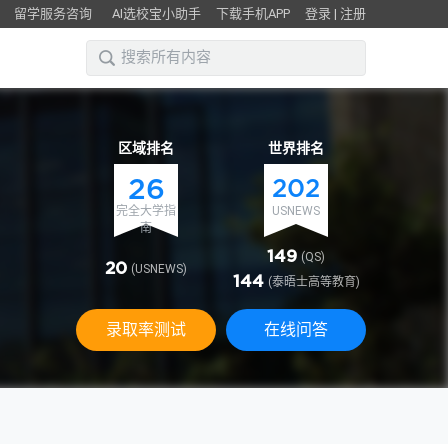
留学服务咨询
AI选校宝小助手
下载手机APP
登录
|
注册
区域排名
世界排名
26
202
完全大学指
USNEWS
南
149
(QS)
20
(USNEWS)
144
(泰晤士高等教育)
录取率测试
在线问答