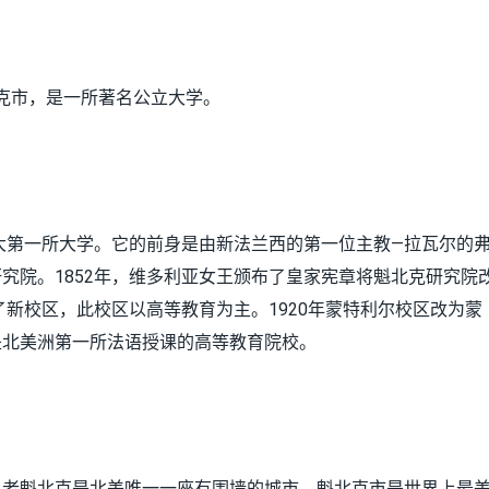
省的魁北克市，是一所著名公立大学。
拿大第一所大学。它的前身是由新法兰西的第一位主教—拉瓦尔的
究院。1852年，维多利亚女王颁布了皇家宪章将魁北克研究院
了新校区，此校区以高等教育为主。1920年蒙特利尔校区改为蒙
是北美洲第一所法语授课的高等教育院校。
，老魁北克是北美唯一一座有围墙的城市。魁北克市是世界上最