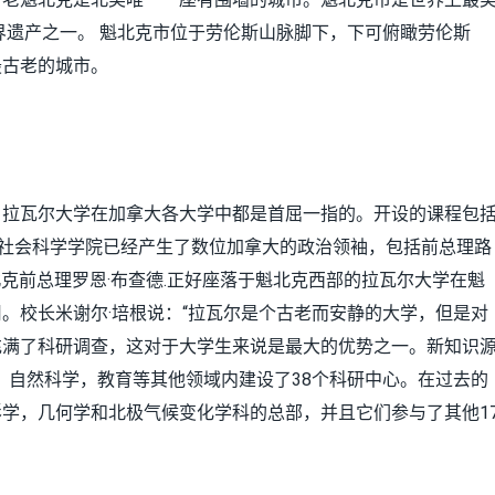
界遗产之一。 魁北克市位于劳伦斯山脉脚下，下可俯瞰劳伦斯
最古老的城市。
，拉瓦尔大学在加拿大各大学中都是首屈一指的。开设的课程包
和社会科学学院已经产生了数位加拿大的政治领袖，包括前总理路
魁北克前总理罗恩·布查德.正好座落于魁北克西部的拉瓦尔大学在魁
。校长米谢尔·培根说：“拉瓦尔是个古老而安静的大学，但是对
充满了科研调查，这对于大学生来说是最大的优势之一。新知识
，自然科学，教育等其他领域内建设了38个科研中心。在过去的
学，几何学和北极气候变化学科的总部，并且它们参与了其他1