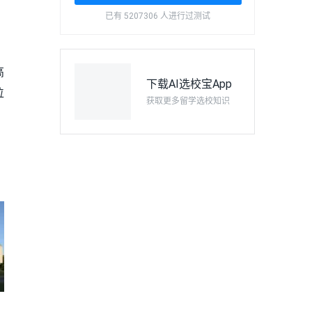
已有 5207306 人进行过测试
高
下载AI选校宝App
位
获取更多留学选校知识