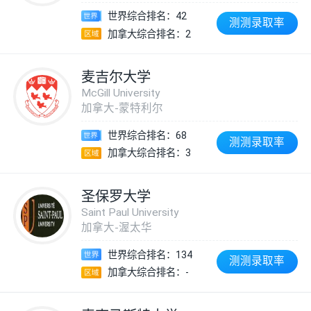
世界综合排名：42
测测录取率
加拿大综合排名：2
麦吉尔大学
McGill University
加拿大-蒙特利尔
世界综合排名：68
测测录取率
加拿大综合排名：3
圣保罗大学
Saint Paul University
加拿大-渥太华
世界综合排名：134
测测录取率
加拿大综合排名：-