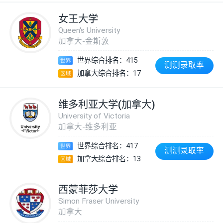
女王大学
Queen's University
加拿大-金斯敦
世界综合排名：415
测测录取率
加拿大综合排名：17
维多利亚大学(加拿大)
University of Victoria
加拿大-维多利亚
世界综合排名：417
测测录取率
加拿大综合排名：13
西蒙菲莎大学
Simon Fraser University
加拿大