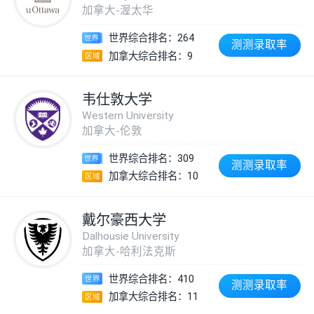
加拿大-渥太华
世界综合排名：264
测测录取率
加拿大综合排名：9
韦仕敦大学
Western University
加拿大-伦敦
世界综合排名：309
测测录取率
加拿大综合排名：10
戴尔豪西大学
Dalhousie University
加拿大-哈利法克斯
世界综合排名：410
测测录取率
加拿大综合排名：11