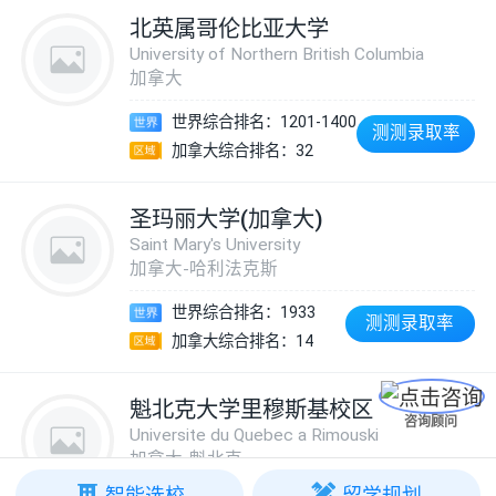
北英属哥伦比亚大学
University of Northern British Columbia
加拿大
世界综合排名：1201-1400
测测录取率
加拿大综合排名：32
圣玛丽大学(加拿大)
Saint Mary's University
加拿大-哈利法克斯
世界综合排名：1933
测测录取率
加拿大综合排名：14
魁北克大学里穆斯基校区
咨询顾问
Universite du Quebec a Rimouski
加拿大-魁北克
智能选校
留学规划