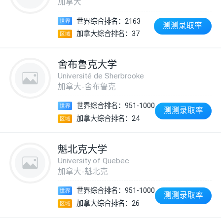
加拿大
世界综合排名：2163
测测录取率
加拿大综合排名：37
舍布鲁克大学
Université de Sherbrooke
加拿大-舍布鲁克
世界综合排名：951-1000
测测录取率
加拿大综合排名：24
魁北克大学
University of Quebec
加拿大-魁北克
世界综合排名：951-1000
测测录取率
加拿大综合排名：26