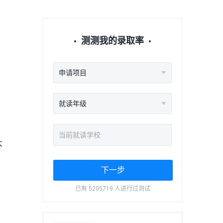
测测我的录取率
申请项目
就读年级
大
下一步
。
已有 5205719 人进行过测试