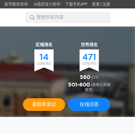
留学服务咨询
AI选校宝小助手
下载手机APP
登录
|
注册
区域排名
世界排名
14
471
USNEWS
USNEWS
560
(QS)
501-600
(泰晤士高等
教育)
录取率测试
在线问答