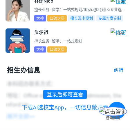
林珊Nico
上海
擅长业务 · 留学：一站式规划/国家(地区)对比/专业选择/选校定校
大神
口碑之星
擅长混申规划
专属方案定制
留学逆袭
求职留学全程规划
詹承祖
北京
擅长业务 · 留学：一站式规划
大神
口碑之星
招生办信息
纠错
本科招办联系方式：
登录后即可查看
地址：Office of Undergraduate Admission, Sta
nford Un...
下载AI选校宝App，一切信息敞开看
目录
展开全部>>
咨询顾问