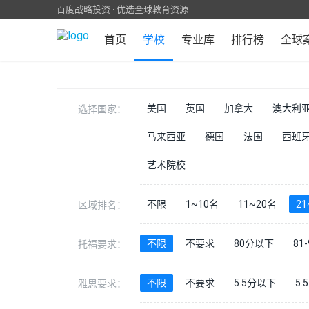
百度战略投资 · 优选全球教育资源
首页
学校
专业库
排行榜
全球
美国
英国
加拿大
澳大利
选择国家：
马来西亚
德国
法国
西班
艺术院校
不限
1~10名
11~20名
21
区域排名：
不限
不要求
80分以下
81-
托福要求：
不限
不要求
5.5分以下
5.5
雅思要求：