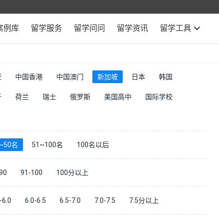
案例库
留学服务
留学问问
留学资讯
留学工具
亚
中国香港
中国澳门
新加坡
日本
韩国
牙
荷兰
瑞士
俄罗斯
美国高中
国际学校
~50名
51~100名
100名以后
90
91-100
100分以上
-6.0
6.0-6.5
6.5-7.0
7.0-7.5
7.5分以上