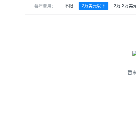
不限
2万美元以下
2万-3万美
每年费用：
暂