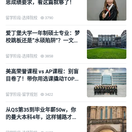
思成绩要求，看这篇就够了！
留学阶段-选择院校
3790
爱丁堡大学一年制硕士专业：梦
校跳板还是“水硕陷阱”？一文说
清！
留学阶段-选择院校
3858
美高荣誉课程 vs AP课程：别盲
目卷了！带你用选课撬动TOP30
录取！
留学阶段-留学规划
3422
从QS第35到毕业年薪50w，你
的曼大本科4年，这样铺路才不
亏