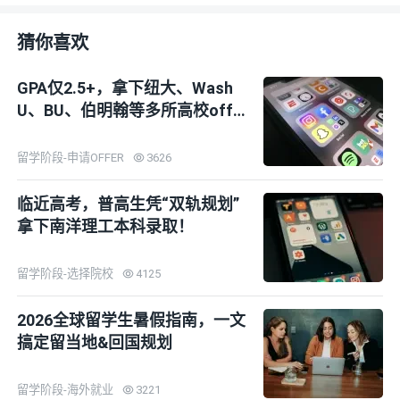
猜你喜欢
GPA仅2.5+，拿下纽大、Wash
U、BU、伯明翰等多所高校offe
r！
留学阶段-申请OFFER
3626
临近高考，普高生凭“双轨规划”
拿下南洋理工本科录取！
留学阶段-选择院校
4125
2026全球留学生暑假指南，一文
搞定留当地&回国规划
留学阶段-海外就业
3221