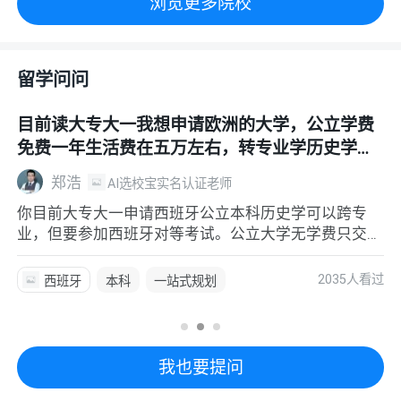
浏览更多院校
留学问问
目前读大专大一我想申请欧洲的大学，公立学费
免费一年生活费在五万左右，转专业学历史学或
人文学
郑浩
AI选校宝实名认证老师
你目前大专大一申请西班牙公立本科历史学可以跨专
业，但要参加西班牙对等考试。公立大学无学费只交注
册费，不过5万一年生活费预算比较紧张。另外本科普
遍需要西语B2成绩，在校均分目前60分有提升空间，
2035人看过
西班牙
本科
一站式规划
建议尽量拉高GPA
专业选择
选校定校
转专业
我也要提问