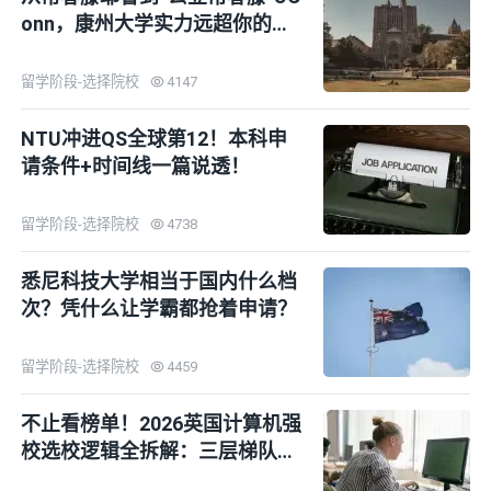
onn，康州大学实力远超你的想
象！
留学阶段-选择院校
4147
NTU冲进QS全球第12！本科申
请条件+时间线一篇说透！
留学阶段-选择院校
4738
悉尼科技大学相当于国内什么档
次？凭什么让学霸都抢着申请？
留学阶段-选择院校
4459
不止看榜单！2026英国计算机强
校选校逻辑全拆解：三层梯队地
图