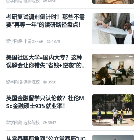
留学阶段-选择院校
4698
考研复试调剂倒计时！那些不需
要“再等一年”的读研路径盘点！
留学阶段-申请OFFER
4379
美国社区大学=国内大专？这种
误解会让你错失“省钱+逆袭”的
黄金通道
留学阶段-选择院校
3556
英国金融留学只认伦敦？杜伦M
Sc金融硕士93%就业率！
留学阶段-选择院校
3847
从常春藤耶鲁到“公立常春藤”UC