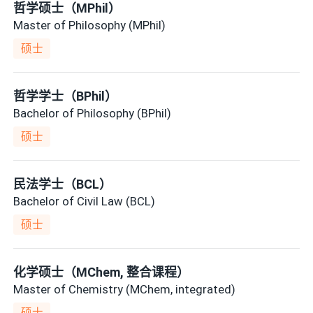
哲学硕士（MPhil）
Master of Philosophy (MPhil)
硕士
哲学学士（BPhil）
Bachelor of Philosophy (BPhil)
硕士
民法学士（BCL）
Bachelor of Civil Law (BCL)
硕士
化学硕士（MChem, 整合课程）
Master of Chemistry (MChem, integrated)