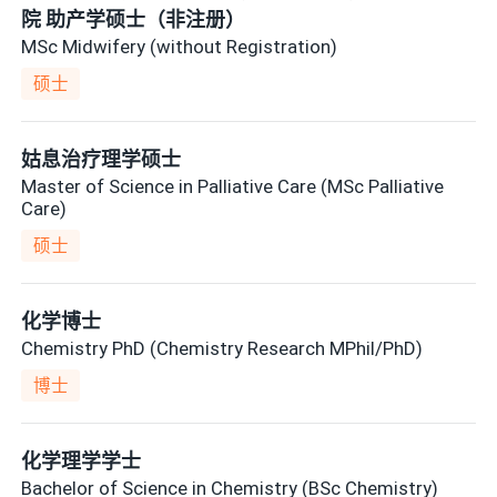
院 助产学硕士（非注册）
MSc Midwifery (without Registration)
硕士
姑息治疗理学硕士
Master of Science in Palliative Care (MSc Palliative
Care)
硕士
化学博士
Chemistry PhD (Chemistry Research MPhil/PhD)
博士
化学理学学士
Bachelor of Science in Chemistry (BSc Chemistry)