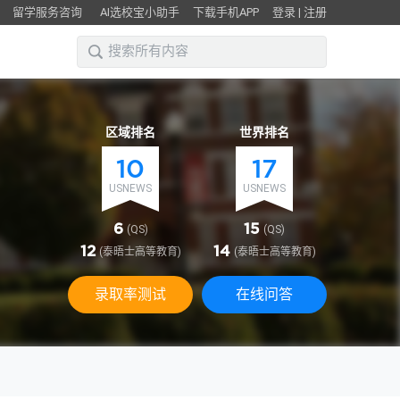
留学服务咨询
AI选校宝小助手
下载手机APP
登录
|
注册
区域排名
世界排名
10
17
USNEWS
USNEWS
6
15
(QS)
(QS)
12
14
(泰晤士高等教育)
(泰晤士高等教育)
录取率测试
在线问答