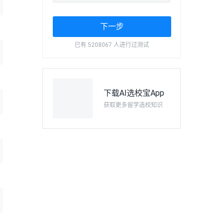
下一步
已有 5208067 人进行过测试
下载AI选校宝App
获取更多留学选校知识