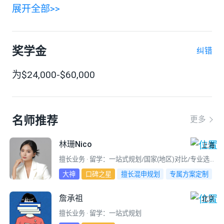
展开全部>>
奖学金
纠错
为$24,000-$60,000
名师推荐
更多
林珊Nico
上海
擅长业务 · 留学：一站式规划/国家(地区)对比/专业选择/选校定校
大神
口碑之星
擅长混申规划
专属方案定制
留学逆袭
求职留学全程规划
詹承祖
北京
擅长业务 · 留学：一站式规划